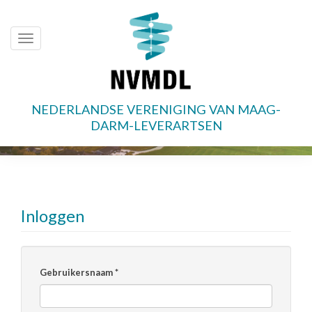
Toggle
navigation
NEDERLANDSE VERENIGING VAN MAAG-
Overslaan
DARM-LEVERARTSEN
en
naar
de
inhoud
gaan
Inloggen
Gebruikersnaam
*