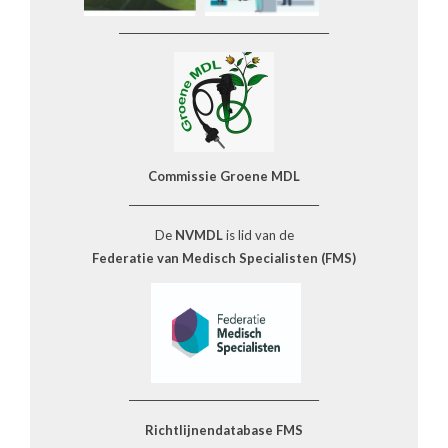
__________________________________________
Commissie Groene MDL
______________________________________
De
NVMDL
is lid van de
Federatie van Medisch Specialisten (FMS)
______________________________________
Richtlijnendatabase FMS