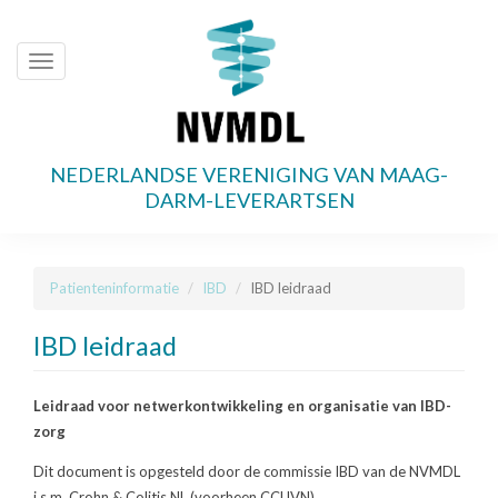
Toggle
navigation
NEDERLANDSE VERENIGING VAN MAAG-
Overslaan
DARM-LEVERARTSEN
en
naar
de
Patienteninformatie
IBD
IBD leidraad
inhoud
gaan
IBD leidraad
Leidraad voor netwerkontwikkeling en organisatie van IBD-
zorg
Dit document is opgesteld door de commissie IBD van de NVMDL
i.s.m. Crohn & Colitis NL (voorheen CCUVN).