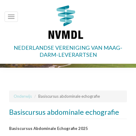
Toggle
navigation
NEDERLANDSE VERENIGING VAN MAAG-
Overslaan
DARM-LEVERARTSEN
en
naar
de
inhoud
gaan
Onderwijs
Basiscursus abdominale echografie
Basiscursus abdominale echografie
Basiscursus Abdominale Echografie 2025