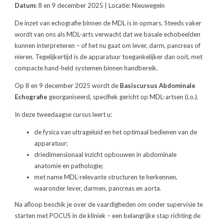
Datum:
8 en 9 december 2025 | Locatie: Nieuwegein
De inzet van echografie binnen de MDL is in opmars. Steeds vaker
wordt van ons als MDL-arts verwacht dat we basale echobeelden
kunnen interpreteren – of het nu gaat om lever, darm, pancreas of
nieren. Tegelijkertijd is de apparatuur toegankelijker dan ooit, met
compacte hand-held systemen binnen handbereik.
Op 8 en 9 december 2025 wordt de
Basiscursus Abdominale
Echografie
georganiseerd, specifiek gericht op MDL-artsen (i.o.).
In deze tweedaagse cursus leert u:
de fysica van ultrageluid en het optimaal bedienen van de
apparatuur;
driedimensionaal inzicht opbouwen in abdominale
anatomie en pathologie;
met name MDL-relevante structuren te herkennen,
waaronder lever, darmen, pancreas en aorta.
Na afloop beschik je over de vaardigheden om onder supervisie te
starten met POCUS in de kliniek – een belangrijke stap richting de