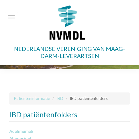
Toggle
navigation
NEDERLANDSE VERENIGING VAN MAAG-
Overslaan
DARM-LEVERARTSEN
en
naar
de
inhoud
gaan
Patienteninformatie
IBD
IBD patiëntenfolders
IBD patiëntenfolders
Adalimumab
Allopurinol