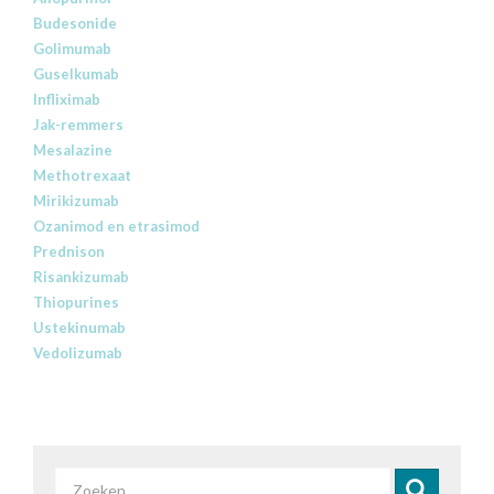
Budesonide
Golimumab
Guselkumab
Infliximab
Jak-remmers
Mesalazine
Methotrexaat
Mirikizumab
Ozanimod en etrasimod
Prednison
Risankizumab
Thiopurines
Ustekinumab
Vedolizumab
Zoekveld