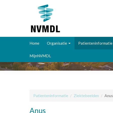
Overslaan
en
Home
Organisatie
Patienteninformatie
naar
de
MijnNVMDL
inhoud
gaan
Patienteninformatie
Ziektebeelden
Anus
Anus