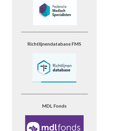
______________________________________
Richtlijnendatabase FMS
______________________________________
MDL Fonds