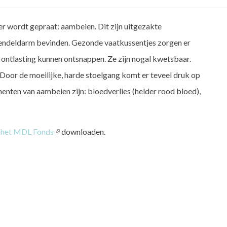
r wordt gepraat: aambeien. Dit zijn uitgezakte
e endeldarm bevinden. Gezonde vaatkussentjes zorgen er
 ontlasting kunnen ontsnappen. Ze zijn nogal kwetsbaar.
oor de moeilijke, harde stoelgang komt er teveel druk op
menten van aambeien zijn: bloedverlies (helder rood bloed),
 het MDL Fonds
(link
downloaden.
is
external)