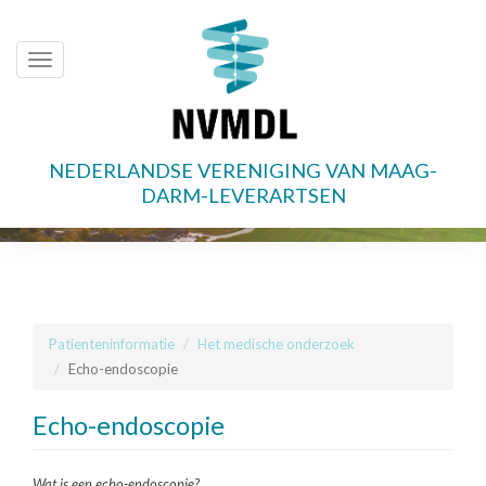
Toggle
navigation
NEDERLANDSE VERENIGING VAN MAAG-
Overslaan
DARM-LEVERARTSEN
en
naar
de
inhoud
gaan
Patienteninformatie
Het medische onderzoek
Echo-endoscopie
Echo-endoscopie
Wat is een echo-endoscopie?