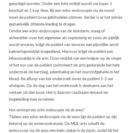
genuttigd worden. Onder een licht ontbijt wordt verstaan: 1
beschuit en 1 kop thee. Bij een echo-endoscopie via de mond
moet de patiënt losse gebitsdelen uitdoen. Verder is er het advies
gemakkelijk zittende kleding te dragen.
Omdat een echo-endoscopie van de slokdarm, maag of
alvleesklier over het algemeen als onplezierig en soms als pijnlijk
wordt ervaren, krijgt de patiënt van tevoren een pijnstiller en/of
kalmeringsmiddel toegediend. Hiervoor krijgt de patiënt een
infuusnaaldje in de arm. Door middel van een knijper op de vinger
of het oor van de patiënt controleert de arts gedurende het hele
onderzoek de hartslag, ademhaling en het zuurstofgehalte in het
bloed. Na afloop van het onderzoek moet de patiënt 1-2 uur
uitslapen. Op de dag van het onderzoek is deelname aan het
verkeer uit den boze. Het is daarom raadzaam iemand ter
begeleiding mee te nemen.
Hoe verloopt een echo-endoscopie via de anus?
Tijdens een echo-endoscopie via de anus ligt de patiënt op zijn
linkerzij op de onderzoeksbank. De MDL-arts schuift de
endoscoop via de anus een klein stukje in de darm, zodat hij het