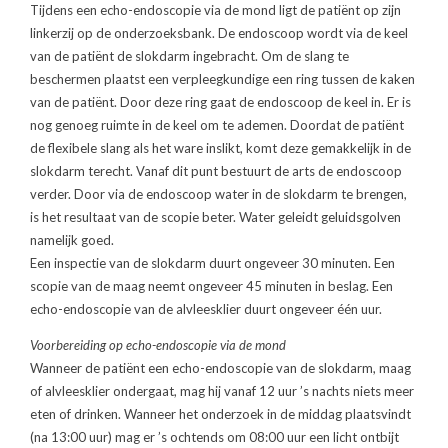
Tijdens een echo-endoscopie via de mond ligt de patiënt op zijn
linkerzij op de onderzoeksbank. De endoscoop wordt via de keel
van de patiënt de slokdarm ingebracht. Om de slang te
beschermen plaatst een verpleegkundige een ring tussen de kaken
van de patiënt. Door deze ring gaat de endoscoop de keel in. Er is
nog genoeg ruimte in de keel om te ademen. Doordat de patiënt
de flexibele slang als het ware inslikt, komt deze gemakkelijk in de
slokdarm terecht. Vanaf dit punt bestuurt de arts de endoscoop
verder. Door via de endoscoop water in de slokdarm te brengen,
is het resultaat van de scopie beter. Water geleidt geluidsgolven
namelijk goed.
Een inspectie van de slokdarm duurt ongeveer 30 minuten. Een
scopie van de maag neemt ongeveer 45 minuten in beslag. Een
echo-endoscopie van de alvleesklier duurt ongeveer één uur.
Voorbereiding op echo-endoscopie via de mond
Wanneer de patiënt een echo-endoscopie van de slokdarm, maag
of alvleesklier ondergaat, mag hij vanaf 12 uur ’s nachts niets meer
eten of drinken. Wanneer het onderzoek in de middag plaatsvindt
(na 13:00 uur) mag er ’s ochtends om 08:00 uur een licht ontbijt