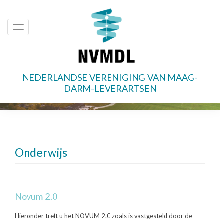
Toggle
navigation
NEDERLANDSE VERENIGING VAN MAAG-
Overslaan
DARM-LEVERARTSEN
en
naar
de
inhoud
gaan
Onderwijs
Novum 2.0
Hieronder treft u het NOVUM 2.0 zoals is vastgesteld door de