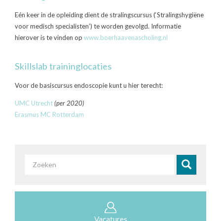
Eén keer in de opleiding dient de stralingscursus (‘Stralingshygiëne
voor medisch specialisten’) te worden gevolgd. Informatie
hierover is te vinden op
www.boerhaavenascholing.nl
(link
is
external)
Skillslab traininglocaties
Voor de basiscursus endoscopie kunt u hier terecht:
UMC Utrecht
(per 2020)
Erasmus MC Rotterdam
(link
is
external)
Zoekveld
Zoeken
Vacatures