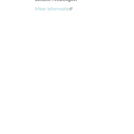
Meer informatie
(link
is
external)