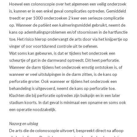
Hoewel een colonoscopie over het algemeen een veilig onderzoek
is, kunnen er in een enkel geval complicaties optreden. Gemiddeld
treedt er per 1000 onderzoeken 2 keer een serieuze complicatie
op. Wanneer de patiënt een kalmeringsmiddel gebruikt, neemt de
kans op ademhalingsproblemen en/of stoornissen in de hartfunctie
toe. Het risico hierop ondervangt de arts door via het knijpertje op
vinger of oor voortdurend controle uit te oefenen.
Wat soms kan gebeuren, is dat er tijdens het onderzoek een
scheurtje of gat in de darmwand optreedt. Dit heet perforatie.
Wanneer de darm tijdens het onderzoek ernstig ontstoken is, of
wanneer er veel uitstulpingen in de darm zitten, is de kans op
perforatie groter. Ook wanneer er tijdens het onderzoek een
behandeling is uitgevoerd, neemt de kans op perforatie toe.
Klachten die bij perforatie optreden zijn buikpijn en in een later
stadium koorts. In dat geval is minimaal een opname en soms ook
een operatie noodzakelijk.
Nazorg en uitslag
De arts die de colonoscopie uitvoert, bespreekt direct na afloop