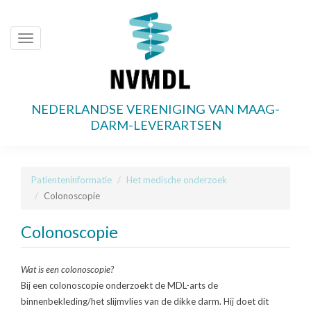
Toggle
navigation
NEDERLANDSE VERENIGING VAN MAAG-
Overslaan
DARM-LEVERARTSEN
en
naar
de
Patienteninformatie
Het medische onderzoek
inhoud
Colonoscopie
gaan
Colonoscopie
Wat is een colonoscopie?
Bij een colonoscopie onderzoekt de MDL-arts de
binnenbekleding/het slijmvlies van de dikke darm. Hij doet dit