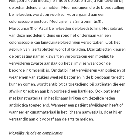
Het gebruik van medicijnen moet de patiënt altijd van tevoren bij
de behandelend arts melden. Met medicijnen die de bloedstolling
beïnvloeden, wordt bij voorkeur voorafgaand aan een
colonoscopie gestopt. Medicijnen als Sintrommitis® ,
Marcoumar® of Ascal beïnvloeden de bloedstolling. Het gebruik
van deze middelen tijdens en rond het ondergaan van een
colonoscopie kan langdurige bloedingen veroorzaken. Ook het
gebruik van ijzertabletten wordt afgeraden. IJzertabletten kleuren
de ontlasting namelijk zwart en veroorzaken een moeilijk te
verwijderen zwarte aanslag op het slijmvlies waardoor de
beoordeling moeilijk is. Omdat bij het verwijderen van poliepen of
wegnemen van stukjes weefsel bacteriën in de bloedbaan terecht
kunnen komen, wordt antibiotica toegediend bij patiënten die een
afwijking hebben aan bijvoorbeeld een hartklep. Ook patiënten
met kunstmateriaal in het lichaam krijgen om dezelfde reden
antibiotica toegediend. Wanneer een patiënt afwijkingen heeft of
wanneer er kunstmateriaal in het lichaam aanwezig is, doet hij er
verstandig aan dit vooraf aan de arts te melden.
Mogelijke risico’s en complicaties