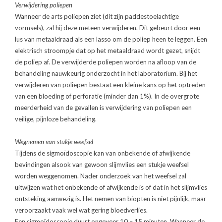
Verwijdering poliepen
Wanneer de arts poliepen ziet (dit zijn paddestoelachtige
vormsels), zal hij deze meteen verwijderen. Dit gebeurt door een
lus van metaaldraad als een lasso om de poliep heen te leggen. Een
elektrisch stroompje dat op het metaaldraad wordt gezet, snijdt
de poliep af. De verwijderde poliepen worden na afloop van de
behandeling nauwkeurig onderzocht in het laboratorium. Bij het
verwijderen van poliepen bestaat een kleine kans op het optreden
van een bloeding of perforatie (minder dan 1%). In de overgrote
meerderheid van de gevallen is verwijdering van poliepen een
veilige, pijnloze behandeling.
Wegnemen van stukje weefsel
Tijdens de sigmoïdoscopie kan van onbekende of afwijkende
bevindingen alsook van gewoon slijmvlies een stukje weefsel
worden weggenomen. Nader onderzoek van het weefsel zal
uitwijzen wat het onbekende of afwijkende is of dat in het slijmvlies
ontsteking aanwezig is. Het nemen van biopten is niet pijnlijk, maar
veroorzaakt vaak wel wat gering bloedverlies.
Een sigmoïdoscopie duurt ongeveer 10 – 15 minuten. Wanneer de