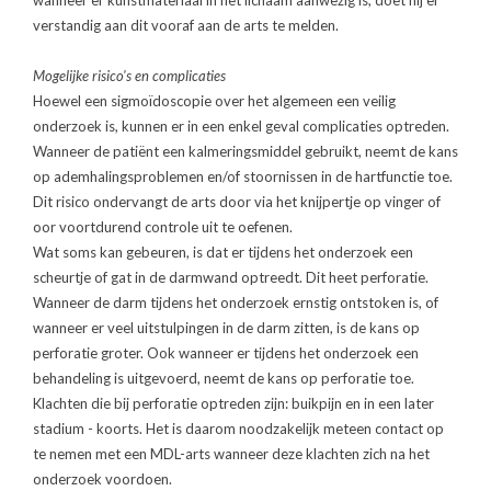
wanneer er kunstmateriaal in het lichaam aanwezig is, doet hij er
verstandig aan dit vooraf aan de arts te melden.
Mogelijke risico's en complicaties
Hoewel een sigmoïdoscopie over het algemeen een veilig
onderzoek is, kunnen er in een enkel geval complicaties optreden.
Wanneer de patiënt een kalmeringsmiddel gebruikt, neemt de kans
op ademhalingsproblemen en/of stoornissen in de hartfunctie toe.
Dit risico ondervangt de arts door via het knijpertje op vinger of
oor voortdurend controle uit te oefenen.
Wat soms kan gebeuren, is dat er tijdens het onderzoek een
scheurtje of gat in de darmwand optreedt. Dit heet perforatie.
Wanneer de darm tijdens het onderzoek ernstig ontstoken is, of
wanneer er veel uitstulpingen in de darm zitten, is de kans op
perforatie groter. Ook wanneer er tijdens het onderzoek een
behandeling is uitgevoerd, neemt de kans op perforatie toe.
Klachten die bij perforatie optreden zijn: buikpijn en in een later
stadium - koorts. Het is daarom noodzakelijk meteen contact op
te nemen met een MDL-arts wanneer deze klachten zich na het
onderzoek voordoen.