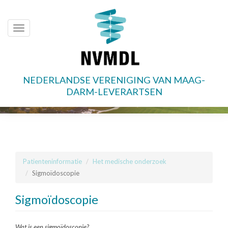
Toggle
navigation
NEDERLANDSE VERENIGING VAN MAAG-
Overslaan
DARM-LEVERARTSEN
en
naar
de
inhoud
gaan
Patienteninformatie
Het medische onderzoek
Sigmoïdoscopie
Sigmoïdoscopie
Wat is een sigmoïdoscopie?