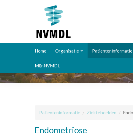
Overslaan
en
Home
Organisatie
Patienteninformatie
naar
de
MijnNVMDL
inhoud
gaan
Patienteninformatie
Ziektebeelden
Endo
Endometriose