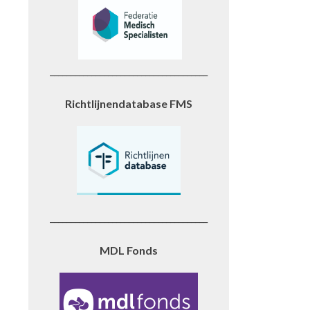
______________________________________
Richtlijnendatabase FMS
______________________________________
MDL Fonds