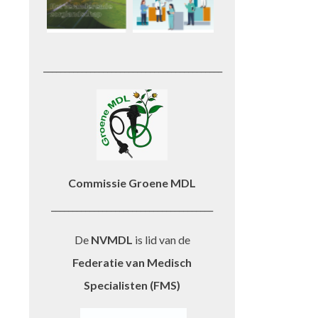
__________________________________________
Commissie Groene MDL
______________________________________
De
NVMDL
is lid van de
Federatie van Medisch
Specialisten (FMS)