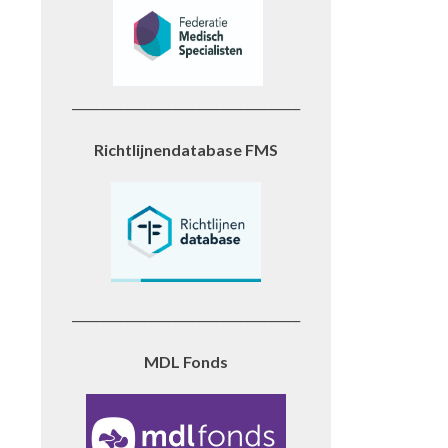
______________________________________
Richtlijnendatabase FMS
______________________________________
MDL Fonds