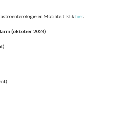
stroenterologie en Motiliteit, klik
hier
.
darm (oktober 2024)
t)
ent)