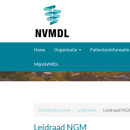
Overslaan
en
Home
Organisatie
Patienteninformatie
naar
de
MijnNVMDL
inhoud
gaan
Kwaliteitszaken
Leidraden
Leidraad N
Leidraad NGM