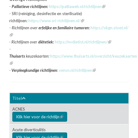
external)
-
Palliatieve richtlijnen:
https://palliaweb.nl/richtlijnen
(link
- SRI (reiniging, desinfectie en sterilisatie)
is
richtlijnen:
https://www.sri-richtlijnen.nl/
(link
external)
-
Richtlijnen over
erfelijke en familiaire tumoren
is
:
https://vkgn.stoet.nl/
(link
external)
is
- Richtlijnen over
diëtetiek:
https://nvdietist.nl/richtlijnen/
(link
external)
-
is
Thuisarts
keuzekaarten:
https://www.thuisarts.nl/overzicht/keuzekaarten
external)
(link
is
-
Verpleegkundige richtlijnen
:
venvn.nl/richtlijnen
(link
external)
is
external)
Titel
ACNES
Klik hier voor de richtlijn
(link is external)
Acute diverticulitis
Klik hier voor de richtlijn
(link is external)