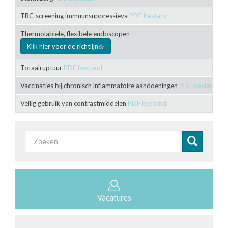
TBC-screening immuunsuppressieva
PDF bestand
Thermolabiele, flexibele endoscopen
Klik hier voor de richtlijn
(link is external)
Totaalruptuur
PDF bestand
Vaccinaties bij chronisch inflammatoire aandoeningen
PDF bestand
Veilig gebruik van contrastmiddelen
PDF bestand
Zoekveld
Zoeken
Vacatures