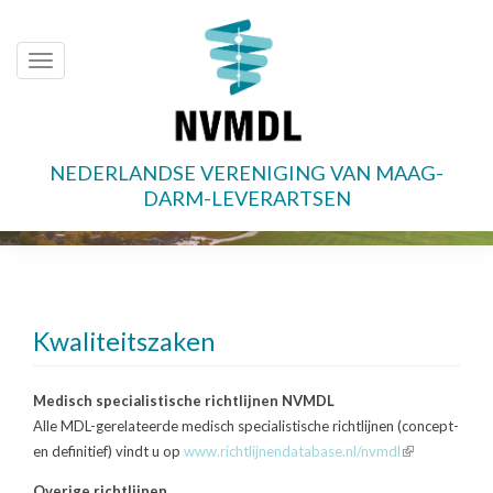
Toggle
navigation
NEDERLANDSE VERENIGING VAN MAAG-
Overslaan
DARM-LEVERARTSEN
en
naar
de
inhoud
gaan
Kwaliteitszaken
Medisch specialistische richtlijnen NVMDL
Alle MDL-gerelateerde medisch specialistische richtlijnen (concept-
en definitief) vindt u op
www.richtlijnendatabase.nl/nvmdl
(link
is
Overige richtlijnen