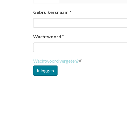
tabs
tabblad)
Gebruikersnaam
*
Wachtwoord
*
Wachtwoord vergeten?
(link
is
Inloggen
external)