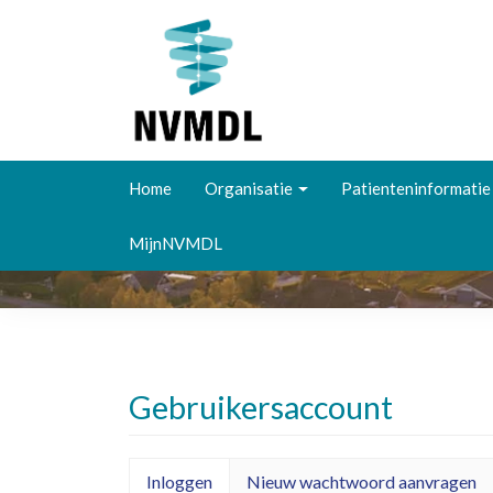
Overslaan
en
Home
Organisatie
Patienteninformatie
naar
de
MijnNVMDL
inhoud
gaan
Gebruikersaccount
Primaire
Inloggen
(actieve
Nieuw wachtwoord aanvragen